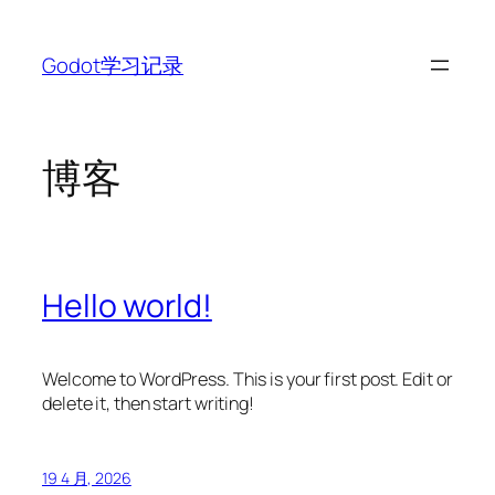
跳
至
Godot学习记录
内
容
博客
Hello world!
Welcome to WordPress. This is your first post. Edit or
delete it, then start writing!
19 4 月, 2026